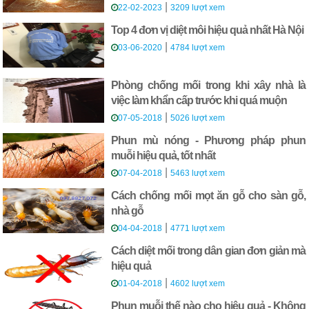
|
22-02-2023
3209 lượt xem
Top 4 đơn vị diệt môi hiệu quả nhất Hà Nội
|
03-06-2020
4784 lượt xem
Phòng chống mối trong khi xây nhà là
việc làm khẩn cấp trước khi quá muộn
|
07-05-2018
5026 lượt xem
Phun mù nóng - Phương pháp phun
muỗi hiệu quả, tốt nhất
|
07-04-2018
5463 lượt xem
Cách chống mối mọt ăn gỗ cho sàn gỗ,
nhà gỗ
|
04-04-2018
4771 lượt xem
Cách diệt mối trong dân gian đơn giản mà
hiệu quả
|
01-04-2018
4602 lượt xem
Phun muỗi thế nào cho hiệu quả - Không