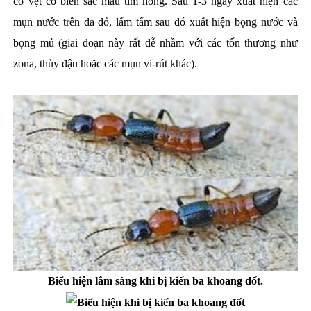
có vệt có biến sắc màu tím hồng. Sau 1-3 ngày xuất hiện các
mụn nước trên da đỏ, lấm tấm sau đó xuất hiện bọng nước và
bọng mủ (giai đoạn này rất dễ nhầm với các tổn thương như
zona, thủy đậu hoặc các mụn vi-rút khác).
Biểu hiện lâm sàng khi bị kiến ba khoang đốt.