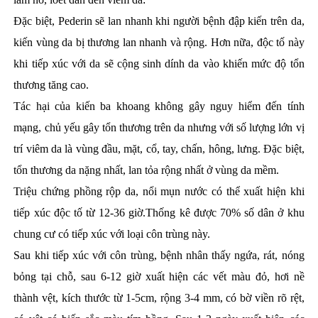
Đặc biệt, Pederin sẽ lan nhanh khi người bệnh đập kiến trên da,
kiến vùng da bị thương lan nhanh và rộng. Hơn nữa, độc tố này
khi tiếp xúc với da sẽ cộng sinh dính da vào khiến mức độ tổn
thương tăng cao.
Tác hại của kiến ba khoang không gây nguy hiểm đến tính
mạng, chủ yếu gây tổn thương trên da nhưng với số lượng lớn vị
trí viêm da là vùng đầu, mặt, cổ, tay, chấn, hông, lưng. Đặc biệt,
tổn thương da nặng nhất, lan tỏa rộng nhất ở vùng da mềm.
Triệu chứng phồng rộp da, nổi mụn nước có thể xuất hiện khi
tiếp xúc độc tố từ 12-36 giờ.
Thống kê được 70% số dân ở khu
chung cư có tiếp xúc với loại côn trùng này.
Sau khi tiếp xúc với côn trùng, bệnh nhân thấy ngứa, rát, nóng
bỏng tại chỗ, sau 6-12 giờ xuất hiện các vết màu đỏ, hơi nề
thành vệt, kích thước từ 1-5cm, rộng 3-4 mm, có bờ viền rõ rệt,