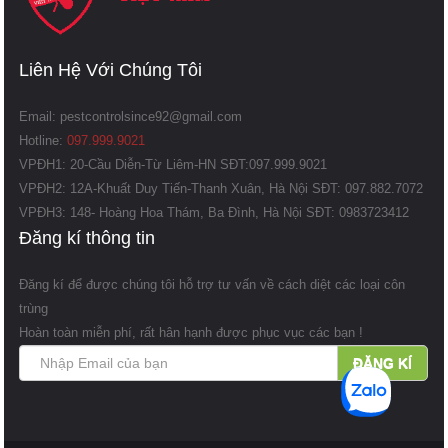
Liên Hệ Với Chúng Tôi
Email:
pestcontrolsince92@gmail.com
Hotline:
097.999.9021
VPĐH1:
20-Cầu Diễn-Từ Liêm-HN SĐT:097.999.9021
VPĐH2:
12A-Khuất Duy Tiến-Thanh Xuân, Hà Nội SĐT: 097.882.7072
VPĐH3:
148- Hoàng Hoa Thám, Ba Đình, Hà Nội SĐT: 0983723412
Đăng kí thông tin
Đăng kí để được chúng tôi hỗ trợ tư vấn về cách diệt các loại côn
trùng
Hoàn toàn miễn phí, rất hân hạnh được phục vục các bạn !
ĐĂNG KÍ