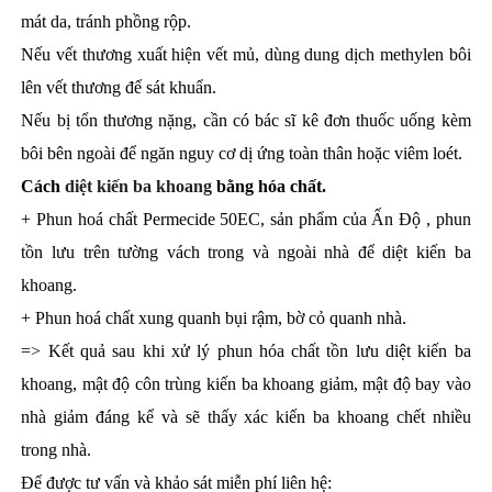
mát da, tránh phồng rộp.
Nếu vết thương xuất hiện vết mủ, dùng dung dịch methylen bôi
lên vết thương để sát khuẩn.
Nếu bị tổn thương nặng, cần có bác sĩ kê đơn thuốc uống kèm
bôi bên ngoài để ngăn nguy cơ dị ứng toàn thân hoặc viêm loét.
Cách
diệt kiến ba khoang
bằng hóa chất.
+ Phun hoá chất
Permecide 50EC
, sản phẩm của Ấn Độ , phun
tồn lưu trên tường vách trong và ngoài nhà để diệt kiến ba
khoang.
+ Phun hoá chất xung quanh bụi rậm, bờ cỏ quanh nhà.
=> Kết quả sau khi xử lý phun hóa chất tồn lưu diệt kiến ba
khoang, mật độ côn trùng kiến ba khoang giảm, mật độ bay vào
nhà giảm đáng kể và sẽ thấy xác kiến ba khoang chết nhiều
trong nhà.
Để được tư vấn và khảo sát miễn phí liên hệ: