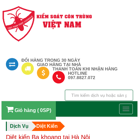
ĐỔI HÀNG TRONG 30 NGÀY
GIAO HÀNG TẠI NHÀ
THANH TOÁN KHI NHẬN HÀNG
HOTLINE
097.8827.072
Toggl
Giỏ hàng ( 0SP)
navig
Dịch Vụ
Diệt Kiến
Diệt kiến Ba khoang tại Hà Nội