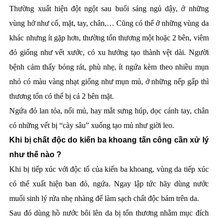
Thường xuất hiện đột ngột sau buổi sáng ngủ dậy, ở những
vùng hở như cổ, mặt, tay, chân,… Cũng có thể ở những vùng da
khác nhưng ít gặp hơn, thường tổn thương một hoặc 2 bên, viêm
đỏ giống như vết xước, có xu hướng tạo thành vệt dài. Người
bệnh cảm thấy bỏng rát, phù nhẹ, ít ngứa kèm theo nhiều mụn
nhỏ có màu vàng nhạt giống như mụn mủ, ở những nếp gấp thì
thương tổn có thể bị cả 2 bên mặt.
Ngứa đỏ lan tỏa, nổi mủ, hay mắt sưng húp, dọc cánh tay, chân
có những vết bị “cày sâu” xuống tạo mủ như giời leo.
Khi bị chất độc do kiến ba khoang tấn công cần xử lý
như thế nào ?
Khi bị tiếp xúc với độc tố của kiến ba khoang, vùng da tiếp xúc
có thể xuất hiện ban đỏ, ngứa. Ngay lập tức hãy dùng nước
muối sinh lý rửa nhẹ nhàng để làm sạch chất độc bám trên da.
Sau đó dùng hồ nước bôi lên da bị tổn thương nhằm mục đích