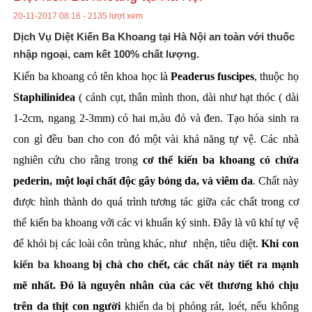
20-11-2017 08:16 - 2135 lượt xem
Dịch Vụ Diệt Kiến Ba Khoang tại Hà Nội an toàn với thuốc
nhập ngoại, cam kết 100% chất lượng.
Kiến ba khoang có tên khoa học là
Peaderus fuscipes
, thuộc họ
Staphilinidea
( cánh cụt, thân mình thon, dài như hạt thóc ( dài
1-2cm, ngang 2-3mm) có hai m,àu đỏ và đen. Tạo hóa sinh ra
con gì đều ban cho con đó một vài khả năng tự vệ. Các nhà
nghiên cứu cho rằng trong
cơ thể kiến ba khoang có chứa
pederin,
một loại chất độc gây bỏng da, và viêm da
. Chất này
được hình thành do quá trình tương tác giữa các chất trong cơ
thể kiến ba khoang với các vi khuẩn ký sinh. Đây là vũ khí tự vệ
để khỏi bị các loài côn trùng khác, như nhện, tiêu diệt.
Khi con
kiến ba khoang
bị chà cho chết, các chất này tiết ra mạnh
mẽ nhất. Đó là nguyên nhân của các vết thương khó chịu
trên da thịt con người
khiến da bị phỏng rát, loét, nếu không