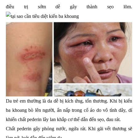
điều trị sớm dễ gây thành sẹo lõm.
Da trẻ em thường là da dễ bị kích ứng, tổn thương. Khi bị kiến
ba khoang bò lên người, ẩn nấp trong cổ áo do vô tình dây, dí
khiến chất pederin lây lan khắp cơ thể dẫn đến sẹo, đau rát.
Chất pederin gây phỏng nước, ngứa rát. Khi gãi vết thương sẽ
làm nở, loét dẫn đến viêm da
.