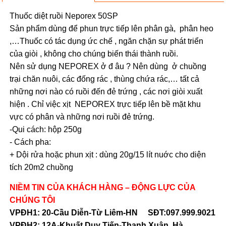
Thuốc diệt ruồi Neporex 50SP
Sản phẩm dùng để phun trực tiếp lên phân gà, phân heo
,…Thuốc có tác dụng ức chế , ngăn chặn sự phát triển
của giòi , không cho chúng biến thái thành ruồi.
Nên sử dụng NEPOREX ở đ âu ? Nên dùng ở chuồng
trại chăn nuôi, các đống rác , thùng chứa rác,… tất cả
những nơi nào có ruồi đến đẻ trứng , các nơi giòi xuất
hiện . Chỉ việc xịt NEPOREX trực tiếp lên bề mặt khu
vực có phân và những nơi ruồi đẻ trứng.
-Qui cách: hộp 250g
- Cách pha:
+ Dội rửa hoặc phun xịt : dùng 20g/15 lít nuớc cho diện
tích 20m2 chuồng
NIỀM TIN CỦA KHÁCH HÀNG – ĐỘNG LỰC CỦA
CHÚNG TÔI
VPĐH1: 20-Cầu Diễn-Từ Liêm-HN SĐT:097.999.9021
VPĐH2: 12A-Khuất Duy Tiến-Thanh Xuân, Hà