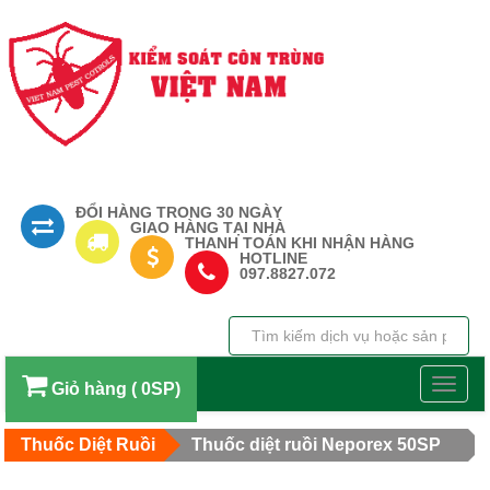
ĐỔI HÀNG TRONG 30 NGÀY
GIAO HÀNG TẠI NHÀ
THANH TOÁN KHI NHẬN HÀNG
HOTLINE
097.8827.072
Toggl
Giỏ hàng ( 0SP)
navig
Thuốc Diệt Ruồi
Thuốc diệt ruồi Neporex 50SP