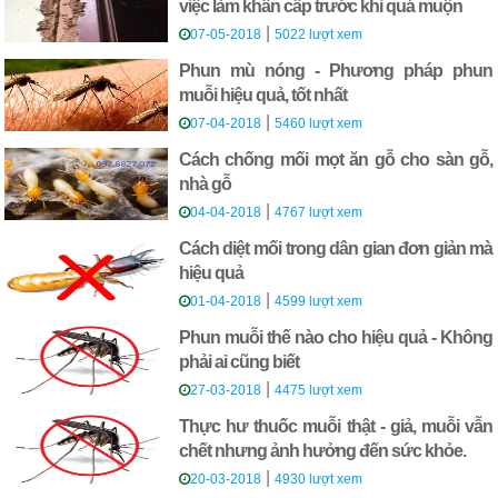
việc làm khẩn cấp trước khi quá muộn
|
07-05-2018
5022 lượt xem
Phun mù nóng - Phương pháp phun
muỗi hiệu quả, tốt nhất
|
07-04-2018
5460 lượt xem
Cách chống mối mọt ăn gỗ cho sàn gỗ,
nhà gỗ
|
04-04-2018
4767 lượt xem
Cách diệt mối trong dân gian đơn giản mà
hiệu quả
|
01-04-2018
4599 lượt xem
Phun muỗi thế nào cho hiệu quả - Không
phải ai cũng biết
|
27-03-2018
4475 lượt xem
Thực hư thuốc muỗi thật - giả, muỗi vẫn
chết nhưng ảnh hưởng đến sức khỏe.
|
20-03-2018
4930 lượt xem