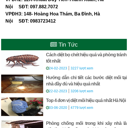
Nội SĐT: 097.882.7072
VPĐH3: 148- Hoàng Hoa Thám, Ba Đình, Hà
Nội SĐT: 0983723412
Tin Tức
Cách diệt bọ chét hiệu quả và phòng tránh
tốt nhất
|
24-02-2023
3227 lượt xem
Hướng dẫn chi tiết các bước diệt mối tại
nhà đầy đủ và hiệu quả nhất
|
22-02-2023
3206 lượt xem
Top 4 đơn vị diệt môi hiệu quả nhất Hà Nội
|
03-06-2020
4779 lượt xem
Phòng chống mối trong khi xây nhà là