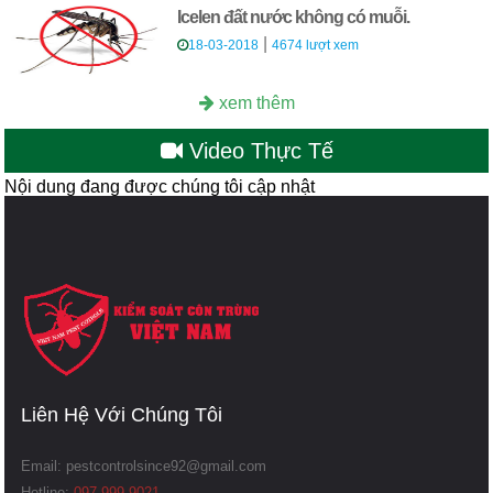
Icelen đất nước không có muỗi.
|
18-03-2018
4674 lượt xem
xem thêm
Video Thực Tế
Nội dung đang được chúng tôi cập nhật
Liên Hệ Với Chúng Tôi
Email:
pestcontrolsince92@gmail.com
Hotline:
097.999.9021